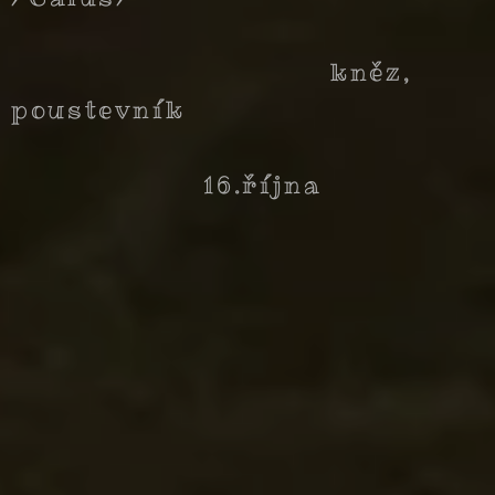
kněz,
poustevník
16.října