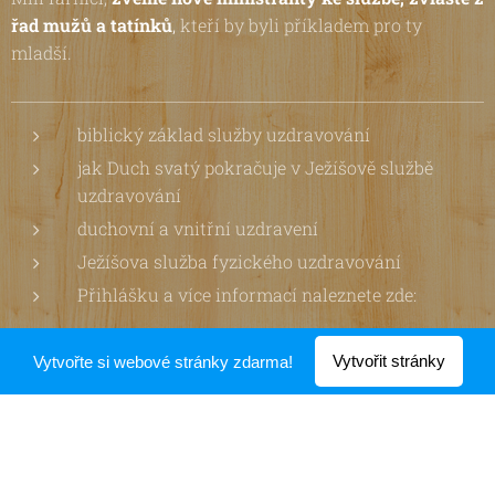
řad mužů a tatínků
,
kteří by byli příkladem pro ty
mladší.
biblický základ služby uzdravování
jak Duch svatý pokračuje v Ježíšově službě
uzdravování
duchovní a vnitřní uzdravení
Ježíšova služba fyzického uzdravování
Přihlášku a více informací naleznete zde:
Vytvořit stránky
Vytvořte si webové stránky zdarma!
WWW.CHO.CZ/UDALOSTI/DUNAMIS-JEZISOVA-
SLUZBA-UZDRAVOVANI