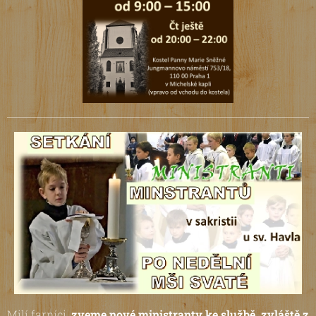
Milí farníci,
zveme nové ministranty ke službě, zvláště z