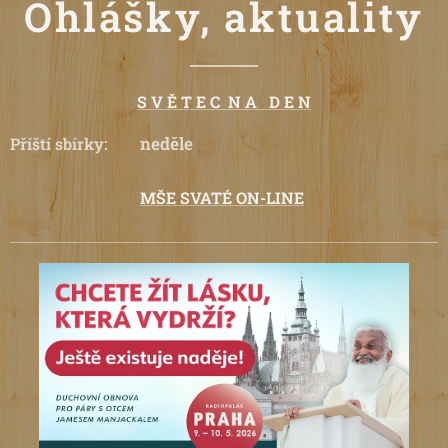
Ohlášky, aktuality
S V Ě T E C N A D E N
neděle
Příští sbírky:
MŠE SVATÉ ON-LINE